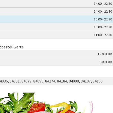
14:00 - 22:30
14:00 - 22:30
16:00 - 22:30
16:00 - 22:30
11:00 - 22:30
tbestellwerte:
15.00 EUR
0.00 EUR
4036,
84051,
84079,
84095,
84174,
84184,
84098,
84107,
84166